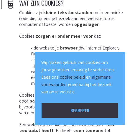
WAT ZIJN COOKIES?
Cookies zijn
kleine tekstbestanden
met een unieke
code die, tijdens je bezoek aan een website, op je
computer of toestel worden
opgeslagen
.
Cookies
zorgen er onder meer voor
dat:
- de website je
browser
(bv. Internet Explorer,
Firefox, Google Chrome, Safari)
herkent
;
- het surfen op de site
snel en vlot verloopt
;
Wij maken gebruik van cookies om
- je persoonlijke instellingen en voorkeuren
jouw gebruikerservaring te verbeteren.
worden
bijgehouden
, zodat je bijvoorbeeld bij
Lees ons
cookie beleid
en
algemene
een volgend bezoek je regiokeuze niet opnieuw
moet maken.
voorwaarden
goed na bij het bezoek
van onze website.
Cookies kunnen ook worden geplaatst
door
partners
waarmee wordt samenwerkt,
bijvoorbeeld door Google Analytics om het gebruik
BEGREPEN
van een site te meten.
Een website kan enkel de cookies lezen die hij
zelf
geplaatst heeft
. Hij heeft
geen toegang
tot