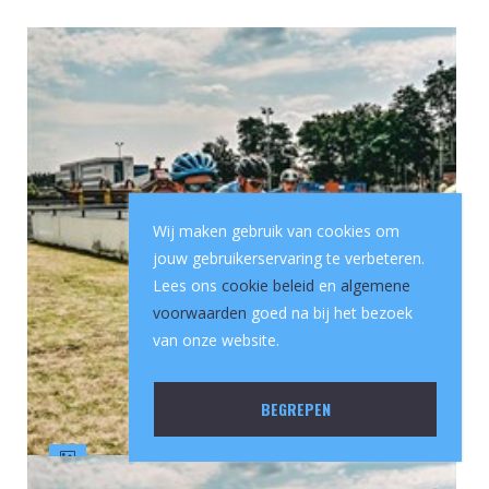
Wij maken gebruik van cookies om
jouw gebruikerservaring te verbeteren.
Lees ons
cookie beleid
en
algemene
voorwaarden
goed na bij het bezoek
van onze website.
BEGREPEN