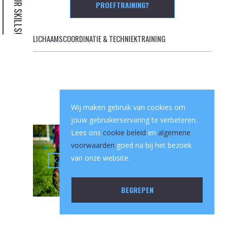
TRAIN YOUR SKILLS!
PROEFTRAINING?
LICHAAMSCOORDINATIE & TECHNIEKTRAINING
Wij maken gebruik van cookies om
jouw gebruikerservaring te verbeteren.
Lees ons
cookie beleid
en
algemene
voorwaarden
goed na bij het bezoek
van onze website.
BEGREPEN